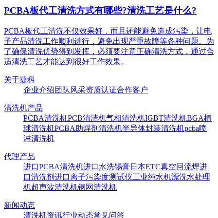
PCBA板代工清洗方式有哪些?清洗工艺是什么?
PCBA板代工清洗不仅效果好，而且还能避免造成污染，让电
子产品清洗工作顺利进行，避免出现严重故障等各种问题。为
了确保清洗优势得到发挥，必须要注意正确清洗方式，通过合
适清洗工艺才能达到很好工作效果。
关于捷科
企业介绍
团队风采
资质认证
合作客户
清洗机产品
PCBA清洗机
PCB清洁机
气相清洗机
IGBT清洗机
BGA植
球清洗机
PCBA助焊剂清洗机
半导体封装清洗机
pcba喷
淋清洗机
代理产品
进口PCBA清洗机
进口水洗锡膏
日本ETC真空回流焊
进
口清洗剂
进口离子污染度测试仪
工业纯水机
漂洗水处理
机
超声波清洗机
钢网清洗机
新闻动态
清洗机资讯
行业动态
常见问答