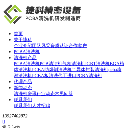
首页
关于捷科
企业介绍
团队风采
资质认证
合作客户
PCBA清洗机
清洗机产品
PCBA清洗机
PCB清洁机
气相清洗机
IGBT清洗机
BGA植
球清洗机
PCBA助焊剂清洗机
半导体封装清洗机
pcba喷
淋清洗机
PCBA板清洗代工
进口PCBA清洗机
代理产品
新闻动态
清洗机资讯
行业动态
常见问答
联系我们
联系我们
人才招聘
13927402872

常见问答