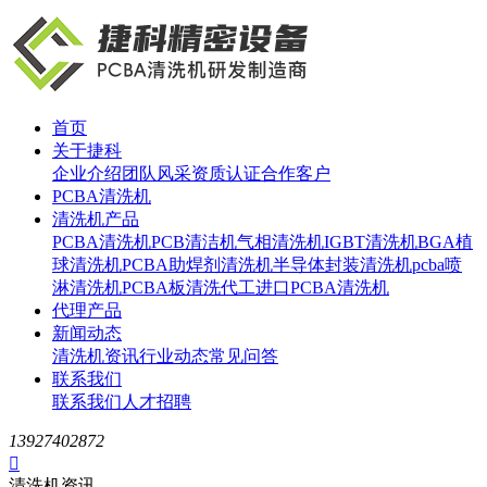
首页
关于捷科
企业介绍
团队风采
资质认证
合作客户
PCBA清洗机
清洗机产品
PCBA清洗机
PCB清洁机
气相清洗机
IGBT清洗机
BGA植
球清洗机
PCBA助焊剂清洗机
半导体封装清洗机
pcba喷
淋清洗机
PCBA板清洗代工
进口PCBA清洗机
代理产品
新闻动态
清洗机资讯
行业动态
常见问答
联系我们
联系我们
人才招聘
13927402872

清洗机资讯