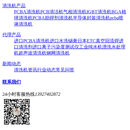
清洗机产品
PCBA清洗机
PCB清洁机
气相清洗机
IGBT清洗机
BGA植
球清洗机
PCBA助焊剂清洗机
半导体封装清洗机
pcba喷
淋清洗机
代理产品
进口PCBA清洗机
进口水洗锡膏
日本ETC真空回流焊
进
口清洗剂
进口离子污染度测试仪
工业纯水机
漂洗水处理
机
超声波清洗机
钢网清洗机
新闻动态
清洗机资讯
行业动态
常见问答
联系我们
24小时客服热线
13927402872