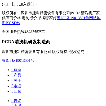
( 扫一扫，加入我们 )
版权所有：深圳市捷科精密设备有限公司|PCBA清洗机厂家,
供应商价格,定制报价,品牌哪家好
粤ICP备19013501号
网站地
图
BY SDW
全国服务热线
13927402872
PCBA清洗机研发制造商
深圳市捷科精密设备有限公司 版权所有· 侵权必究
粤ICP备19013501号

首页

产品

关于

电话

回顶

咨询