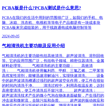
PCBA板是什么?PCBA测试是什么意思?
PCBA在我们的生活中用到的范围很广泛，如我们的手机、电
脑、冰箱、洗衣机、电视机等等电子产品都是有一块或多块
PCBA板来完成组装的，用于线路通电或电脑控制等等
2024-09-05
气相清洗机主要功能及应用介绍
气相清洗机的主要功能包括高效清洗、超声波清洗、溶剂回收
等。它的应用范围广泛，包括电子领域、精密仪器清洗、金属
材料处理等。 气相清洗机的主要功能： 高效清
洗： 气相清洗机使用氟利昂、甲醇、三氯乙烯、二甲苯等
高挥发性溶剂，能够迅速溶解油污，实现快速清洗。 设备
中的超声波清洗槽通过强烈的超声波空化作用，使工件在很短
的时间内清洗干净。 清洗过程中，利用高低温反差，达到
高密度清洗，使工件清洗后不留污渍。 超声波清洗：
超声波清洗技术产生的微小气泡在物体表面破裂，产生强烈的
冲击波和微射流，去除污垢和杂质。 超声波的振动效应和
热效应也促进污垢的松动和分解，增强清洗效果。 溶剂回