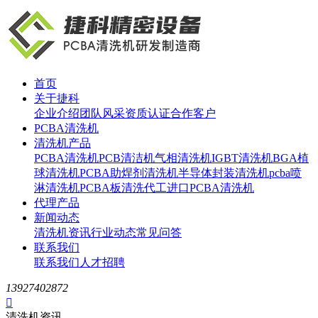
首页
关于捷科
企业介绍
团队风采
资质认证
合作客户
PCBA清洗机
清洗机产品
PCBA清洗机
PCB清洁机
气相清洗机
IGBT清洗机
BGA植
球清洗机
PCBA助焊剂清洗机
半导体封装清洗机
pcba喷
淋清洗机
PCBA板清洗代工
进口PCBA清洗机
代理产品
新闻动态
清洗机资讯
行业动态
常见问答
联系我们
联系我们
人才招聘
13927402872

清洗机资讯