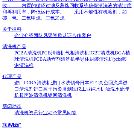
收： 内置的循环过滤及蒸馏回收系统确保清洗液的清洁度
和再利用率，降低运行成本。 采用不燃性有机溶剂，如
碳、氢、二氯甲烷、三氯乙烷
关于捷科
企业介绍
团队风采
资质认证
合作客户
清洗机产品
PCBA清洗机
PCB清洁机
气相清洗机
IGBT清洗机
BGA植
球清洗机
PCBA助焊剂清洗机
半导体封装清洗机
pcba喷
淋清洗机
代理产品
进口PCBA清洗机
进口水洗锡膏
日本ETC真空回流焊
进
口清洗剂
进口离子污染度测试仪
工业纯水机
漂洗水处理
机
超声波清洗机
钢网清洗机
新闻动态
清洗机资讯
行业动态
常见问答
联系我们