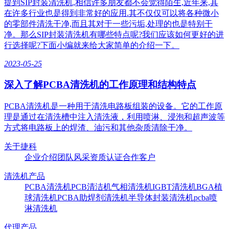
提到SIP封装清洗机,相信许多朋友都不会觉得陌生,近年来,其
在许多行业也是得到非常好的应用.其不仅仅可以将各种微小
的零部件清洗干净,而且其对于一些污垢,处理的也是特别干
净。那么SIP封装清洗机有哪些特点呢?我们应该如何更好的进
行选择呢?下面小编就来给大家简单的介绍一下。
2023-05-25
深入了解PCBA清洗机的工作原理和结构特点
​PCBA清洗机是一种用于清洗电路板组装的设备。它的工作原
理是通过在清洗槽中注入清洗液，利用喷淋、浸泡和超声波等
方式将电路板上的焊渣、油污和其他杂质清除干净。
关于捷科
企业介绍
团队风采
资质认证
合作客户
清洗机产品
PCBA清洗机
PCB清洁机
气相清洗机
IGBT清洗机
BGA植
球清洗机
PCBA助焊剂清洗机
半导体封装清洗机
pcba喷
淋清洗机
代理产品