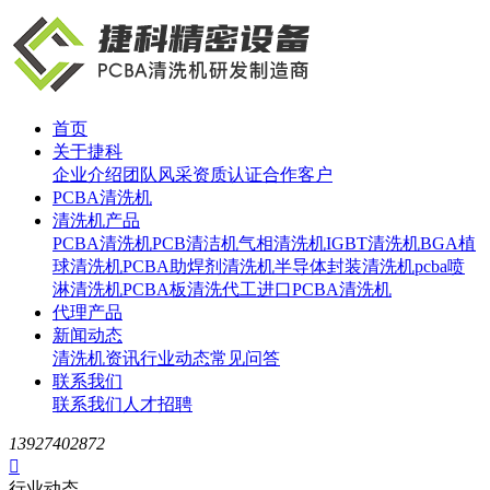
首页
关于捷科
企业介绍
团队风采
资质认证
合作客户
PCBA清洗机
清洗机产品
PCBA清洗机
PCB清洁机
气相清洗机
IGBT清洗机
BGA植
球清洗机
PCBA助焊剂清洗机
半导体封装清洗机
pcba喷
淋清洗机
PCBA板清洗代工
进口PCBA清洗机
代理产品
新闻动态
清洗机资讯
行业动态
常见问答
联系我们
联系我们
人才招聘
13927402872

行业动态