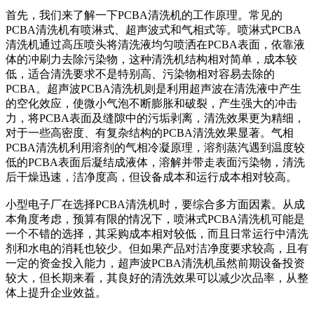
首先，我们来了解一下
PCBA清洗机的工作原理。常见的
PCBA清洗机有喷淋式、超声波式和气相式等。喷淋式PCBA
清洗机通过高压喷头将清洗液均匀喷洒在PCBA表面，依靠液
体的冲刷力去除污染物，这种清洗机结构相对简单，成本较
低，适合清洗要求不是特别高、污染物相对容易去除的
PCBA。超声波PCBA清洗机则是利用超声波在清洗液中产生
的空化效应，使微小气泡不断膨胀和破裂，产生强大的冲击
力，将PCBA表面及缝隙中的污垢剥离，清洗效果更为精细，
对于一些高密度、有复杂结构的PCBA清洗效果显著。气相
PCBA清洗机利用溶剂的气相冷凝原理，溶剂蒸汽遇到温度较
低的PCBA表面后凝结成液体，溶解并带走表面污染物，清洗
后干燥迅速，洁净度高，但设备成本和运行成本相对较高。
小型电子厂在选择
PCBA清洗机时，要综合多方面因素。从成
本角度考虑，预算有限的情况下，喷淋式PCBA清洗机可能是
一个不错的选择，其采购成本相对较低，而且日常运行中清洗
剂和水电的消耗也较少。但如果产品对洁净度要求较高，且有
一定的资金投入能力，超声波PCBA清洗机虽然前期设备投资
较大，但长期来看，其良好的清洗效果可以减少次品率，从整
体上提升企业效益。