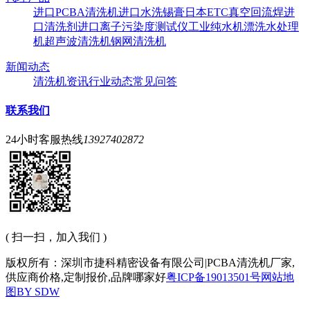
进口PCBA清洗机
进口水洗锡膏
日本ETC真空回流焊
进
口清洗剂
进口离子污染度测试仪
工业纯水机
漂洗水处理
机
超声波清洗机
钢网清洗机
新闻动态
清洗机资讯
行业动态
常见问答
联系我们
24小时客服热线
13927402872
( 扫一扫，加入我们 )
版权所有：深圳市捷科精密设备有限公司|PCBA清洗机厂家,
供应商价格,定制报价,品牌哪家好
粤ICP备19013501号
网站地
图
BY SDW