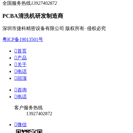
全国服务热线
13927402872
PCBA清洗机研发制造商
深圳市捷科精密设备有限公司 版权所有· 侵权必究
粤ICP备19013501号

首页

产品

关于

电话

回顶

咨询

电话
客户服务热线
13927402872

微信