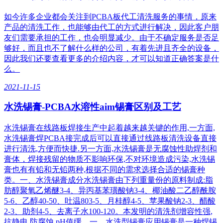
如今许多企业都会关注到PCBA板代工清洗服务的事情，原来
产品的清洗工作，也能够由代工的方式进行解决，因此客户朋
友们需要承担的工作，也会明显减少。由于不确定服务是否足
够好，而且也不了解什么样的公司，有着先进且齐全的设备，
因此我们还要查看更多的介绍内容，才可以知道正确答案是什
么。
2021-11-15
水洗锡膏-PCBA水溶性aim锡膏区别及工艺
水洗锡膏在线路板焊接生产中起着越来越关键的作用,一方面,
水洗锡膏焊PCBA接完成后可以直接通过线路板清洗设备直接
进行清洗,方便而快捷.另一方面,水洗锡膏是无腐蚀性助焊剂和
膏体，焊接残留的物质不影响环保,不对环境造成污染,水洗锡
膏也有有铅和无铅两种,根据不同的需求选择合适的锡膏种
类。一、水洗锡膏成分水洗锡膏由下列重量份的原料制成:脂
肪醇聚氧乙烯醚3-4、异丙基苯璜酸钠3-4、椰油酸二乙醇酰胺
5-6、乙醇40-50、吐温803-5、月桂醇4-5、苹果酸钠2-3、醋酸
2-3、助剂4-5、去离子水100-120。本发明的清洗剂增容性强,
抗静电,防腐蚀,pH值缓。一、水洗型锡膏应用锡膏是一种焊锡