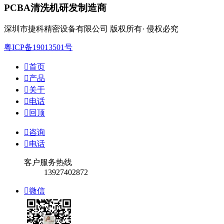
PCBA清洗机研发制造商
深圳市捷科精密设备有限公司 版权所有· 侵权必究
粤ICP备19013501号

首页

产品

关于

电话

回顶

咨询

电话
客户服务热线
13927402872

微信