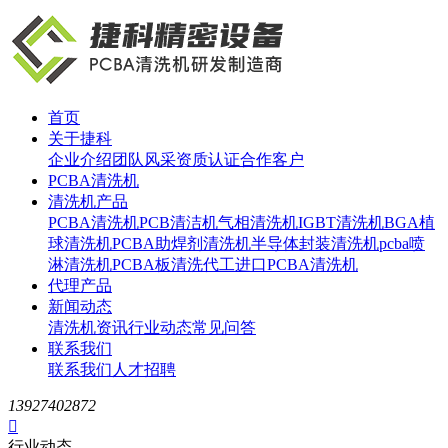
首页
关于捷科
企业介绍
团队风采
资质认证
合作客户
PCBA清洗机
清洗机产品
PCBA清洗机
PCB清洁机
气相清洗机
IGBT清洗机
BGA植
球清洗机
PCBA助焊剂清洗机
半导体封装清洗机
pcba喷
淋清洗机
PCBA板清洗代工
进口PCBA清洗机
代理产品
新闻动态
清洗机资讯
行业动态
常见问答
联系我们
联系我们
人才招聘
13927402872

行业动态