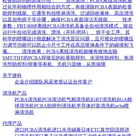
松香助焊剂的具体介绍： 清洗原理：PCBA离线清洗机通
过化学和物理作用相结合的方式，有效清除PCBA表面的松香
助焊剂残留。它通常包括喷淋清洗、过滤回收液体、高压漂洗
以及加热烘干等步骤，确保PCBA表面清洁无残留。 技术
参数：PBT-800P离线PCBA清洗机具备全自动清洗模式，能在
运行中自动完成清洗、漂洗（开环/闭环）、烘干全工序。其
科学的喷嘴设计彻底解决了清洗盲区问题，且可视化的喷嘴压
力调节功能可以防止小尺寸工件在高压喷淋条件下的碰撞和飞
溅。 清洗效果：PCBA离线清洗机能够有效地去除
SMT/THT的PCBA焊接后的松香助焊剂、水溶性助焊剂、免清
洗型助焊剂/焊膏等有机、无机污染物，从而保障
关于捷科
企业介绍
团队风采
资质认证
合作客户
清洗机产品
PCBA清洗机
PCB清洁机
气相清洗机
IGBT清洗机
BGA植
球清洗机
PCBA助焊剂清洗机
半导体封装清洗机
pcba喷
淋清洗机
代理产品
进口PCBA清洗机
进口水洗锡膏
日本ETC真空回流焊
进