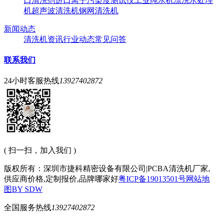
口清洗剂
进口离子污染度测试仪
工业纯水机
漂洗水处理
机
超声波清洗机
钢网清洗机
新闻动态
清洗机资讯
行业动态
常见问答
联系我们
24小时客服热线
13927402872
( 扫一扫，加入我们 )
版权所有：深圳市捷科精密设备有限公司|PCBA清洗机厂家,
供应商价格,定制报价,品牌哪家好
粤ICP备19013501号
网站地
图
BY SDW
全国服务热线
13927402872