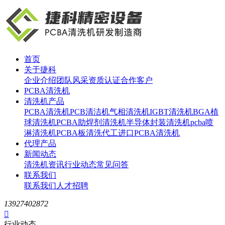
首页
关于捷科
企业介绍
团队风采
资质认证
合作客户
PCBA清洗机
清洗机产品
PCBA清洗机
PCB清洁机
气相清洗机
IGBT清洗机
BGA植
球清洗机
PCBA助焊剂清洗机
半导体封装清洗机
pcba喷
淋清洗机
PCBA板清洗代工
进口PCBA清洗机
代理产品
新闻动态
清洗机资讯
行业动态
常见问答
联系我们
联系我们
人才招聘
13927402872

行业动态