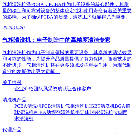
气相清洗机洗PCBA，PCBA作为电子设备的核心部件，其质
量的稳定和可靠对设备的整体稳定性和使用寿命有着至关重要
的影响。为了确保PCBA的质量，清洗工序就显得尤为重要。
2025-10-20
气相清洗机：电子制造中的高精度清洁专家
气相清洗机作为电子制造领域的重要设备，其卓越的清洁效果
和可靠的性能，为提升产品质量提供了有力保障。随着技术的
不断进步，气相清洗机将在更多领域发挥重要作用，为现代制
造业的发展做出更大贡献。
关于捷科
企业介绍
团队风采
资质认证
合作客户
清洗机产品
PCBA清洗机
PCB清洁机
气相清洗机
IGBT清洗机
BGA植
球清洗机
PCBA助焊剂清洗机
半导体封装清洗机
pcba喷
淋清洗机
代理产品