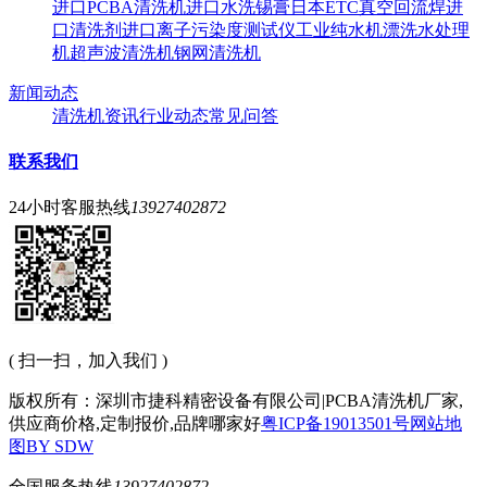
进口PCBA清洗机
进口水洗锡膏
日本ETC真空回流焊
进
口清洗剂
进口离子污染度测试仪
工业纯水机
漂洗水处理
机
超声波清洗机
钢网清洗机
新闻动态
清洗机资讯
行业动态
常见问答
联系我们
24小时客服热线
13927402872
( 扫一扫，加入我们 )
版权所有：深圳市捷科精密设备有限公司|PCBA清洗机厂家,
供应商价格,定制报价,品牌哪家好
粤ICP备19013501号
网站地
图
BY SDW
全国服务热线
13927402872