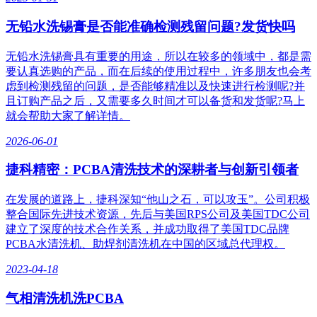
无铅水洗锡膏是否能准确检测残留问题?发货快吗
无铅水洗锡膏具有重要的用途，所以在较多的领域中，都是需
要认真选购的产品，而在后续的使用过程中，许多朋友也会考
虑到检测残留的问题，是否能够精准以及快速进行检测呢?并
且订购产品之后，又需要多久时间才可以备货和发货呢?马上
就会帮助大家了解详情。
2026-06-01
捷科精密：PCBA清洗技术的深耕者与创新引领者
在发展的道路上，捷科深知“他山之石，可以攻玉”。公司积极
整合国际先进技术资源，先后与美国RPS公司及美国TDC公司
建立了深度的技术合作关系，并成功取得了美国TDC品牌
PCBA水清洗机、助焊剂清洗机在中国的区域总代理权。
2023-04-18
气相清洗机洗PCBA