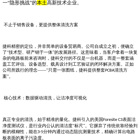
一“隐形挑战”的
本土
高新技术企业。
不止于销售设备，更提供整体清洗方案
捷科精密的定位，并非简单的设备贸易商。公司自成立之初，便确立
了
“技术型、研产销于一体”的发展路径。这意味着，当客户拿着一块复
杂的电路板前来咨询时，捷科交付的不仅是一台机器，而是一整套涵
盖工艺评估、设备选型、载具设计到工艺验证的闭环解决方案。正如
公司所践行的理念——“只需一张图纸，捷科提供整套
清洗方
PCBA
案”。
核心技术：数据驱动清洗，让洁净度可视化
真正专业的清洗，始于精准的量化。捷科引入的美国
表面洁
Foresite C3
净度测试仪，是行业内公认的清洁度“标尺”。它摒弃了传统依靠经验判
断的模糊性，能在
分钟内通过动态阻抗测量技术，精确计算出电路
3-5
板表面的离子污染度。