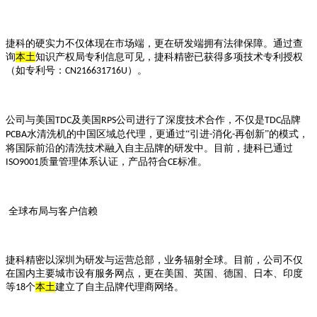
捷科的硬实力不仅体现在市场端，更在研发端拥有法律保障。通过查
询
本土
知识产权局专利信息可见，捷科精密已获得多项技术专利授权
（如专利号：
）。
CN216631716U
公司与美国
及美国
公司进行了深度技术合作，不仅是
品牌
TDC
RPS
TDC
水清洗机的中国区域总代理，更通过“引进
消化
再创新”的模式，
PCBA
-
-
将国际前沿的清洗技术融入自主品牌的研发中。目前，捷科已通过
质量管理体系认证，产品符合
标准。
ISO9001
CE
全球布局与客户信赖
捷科精密以深圳为研发与运营总部，业务辐射全球。目前，公司不仅
在国内主要城市设有服务网点，更在美国、英国、德国、日本、印度
等
个
本土
建立了自主品牌代理商网络。
18