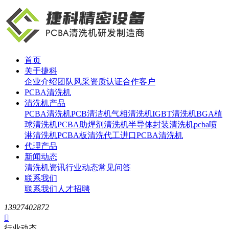
首页
关于捷科
企业介绍
团队风采
资质认证
合作客户
PCBA清洗机
清洗机产品
PCBA清洗机
PCB清洁机
气相清洗机
IGBT清洗机
BGA植
球清洗机
PCBA助焊剂清洗机
半导体封装清洗机
pcba喷
淋清洗机
PCBA板清洗代工
进口PCBA清洗机
代理产品
新闻动态
清洗机资讯
行业动态
常见问答
联系我们
联系我们
人才招聘
13927402872

行业动态