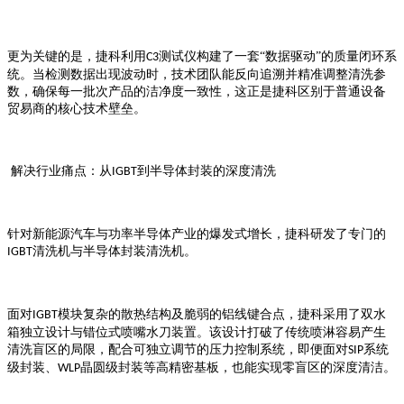
更为关键的是，捷科利用
测试仪构建了一套“数据驱动”的质量闭环系
C3
统。当检测数据出现波动时，技术团队能反向追溯并精准调整清洗参
数，确保每一批次产品的洁净度一致性，这正是捷科区别于普通设备
贸易商的核心技术壁垒。
解决行业痛点：从
到半导体封装的深度清洗
IGBT
针对新能源汽车与功率半导体产业的爆发式增长，捷科研发了专门的
清洗机与半导体封装清洗机。
IGBT
面对
模块复杂的散热结构及脆弱的铝线键合点，捷科采用了双水
IGBT
箱独立设计与错位式喷嘴水刀装置。该设计打破了传统喷淋容易产生
清洗盲区的局限，配合可独立调节的压力控制系统，即便面对
系统
SIP
级封装、
晶圆级封装等高精密基板，也能实现零盲区的深度清洁。
WLP