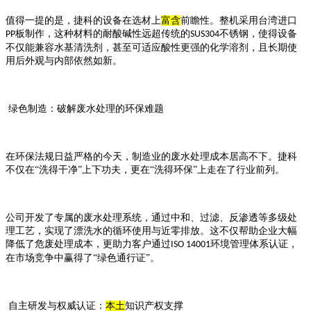
值得一提的是，捷科的设备在选材上
富含
前瞻性。整机采用台湾进口
板制作，这种材料的耐酸碱性远超传统的
不锈钢，使得设备
PP
SUS304
不仅能兼容水基清洗剂，甚至可适应酸性更强的化学溶剂，且长期使
用后外观与内部依然如新。
绿色制造：破解废水处理的环保难题
在环保法规日益严格的今天，制造业的废水处理成本居高不下。捷科
不仅在
“洗得干净”上下功夫，更在“洗得环保”上走在了行业前列。
公司开发了专属的废水处理系统，通过中和、过滤、反渗透等多级处
理工艺，实现了漂洗水的循环使用与近零排放。这不仅帮助企业大幅
降低了危废处理成本，更助力客户通过
环境管理体系认证，
ISO 14001
在市场竞争中赢得了“绿色通行证”。
自主研发与权威认证：
本土
知识产权支撑