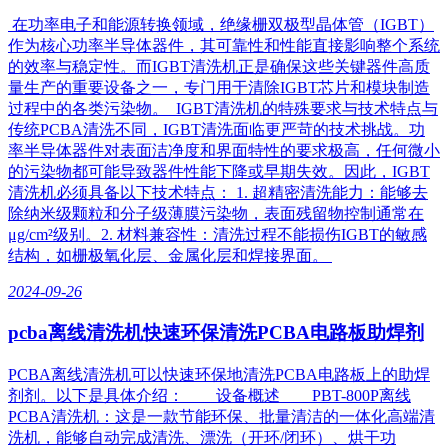
在功率电子和能源转换领域，绝缘栅双极型晶体管（IGBT）
作为核心功率半导体器件，其可靠性和性能直接影响整个系统
的效率与稳定性。而IGBT清洗机正是确保这些关键器件高质
量生产的重要设备之一，专门用于清除IGBT芯片和模块制造
过程中的各类污染物。 IGBT清洗机的特殊要求与技术特点与
传统PCBA清洗不同，IGBT清洗面临更严苛的技术挑战。功
率半导体器件对表面洁净度和界面特性的要求极高，任何微小
的污染物都可能导致器件性能下降或早期失效。因此，IGBT
清洗机必须具备以下技术特点： 1. 超精密清洗能力：能够去
除纳米级颗粒和分子级薄膜污染物，表面残留物控制通常在
μg/cm²级别。2. 材料兼容性：清洗过程不能损伤IGBT的敏感
结构，如栅极氧化层、金属化层和焊接界面。
2024-09-26
pcba离线清洗机快速环保清洗PCBA电路板助焊剂
PCBA离线清洗机可以快速环保地清洗PCBA电路板上的助焊
剂剂。以下是具体介绍： 设备概述 PBT-800P离线
PCBA清洗机：这是一款节能环保、批量清洁的一体化高端清
洗机，能够自动完成清洗、漂洗（开环/闭环）、烘干功