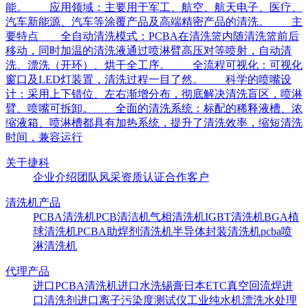
能。 应用领域：主要用于军工、航空、航天电子、医疗、
汽车新能源、汽车等涂覆产品及高端精密产品的清洗。 主
要特点 全自动清洗模式：PCBA在清洗篮内随清洗篮前后
移动，同时加温的清洗液通过喷淋臂高压对等喷射，自动清
洗、漂洗（开环）、烘干全工序。 全流程可视化：可视化
窗口及LED灯装置，清洗过程一目了然。 科学的喷嘴设
计：采用上下错位、左右渐增分布，彻底解决清洗盲区，喷淋
臂、喷嘴可拆卸。 全面的清洗系统：标配的稀释液槽、浓
缩液箱、喷淋槽都具有加热系统，提升了清洗效率，缩短清洗
时间，兼容运行
关于捷科
企业介绍
团队风采
资质认证
合作客户
清洗机产品
PCBA清洗机
PCB清洁机
气相清洗机
IGBT清洗机
BGA植
球清洗机
PCBA助焊剂清洗机
半导体封装清洗机
pcba喷
淋清洗机
代理产品
进口PCBA清洗机
进口水洗锡膏
日本ETC真空回流焊
进
口清洗剂
进口离子污染度测试仪
工业纯水机
漂洗水处理