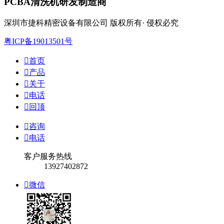
PCBA清洗机研发制造商
深圳市捷科精密设备有限公司 版权所有· 侵权必究
粤ICP备19013501号

首页

产品

关于

电话

回顶

咨询

电话
客户服务热线
13927402872

微信