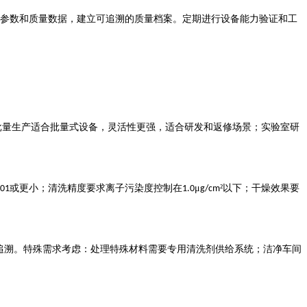
参数和质量数据，建立可追溯的质量档案。定期进行设备能力验证和工
批量生产适合批量式设备，灵活性更强，适合研发和返修场景；实验室研
或更小；清洗精度要求离子污染度控制在
μ
²以下；干燥效果要
01
1.0
g/cm
追溯。特殊需求考虑：处理特殊材料需要专用清洗剂供给系统；洁净车间