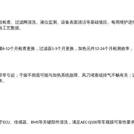
洁检查、过滤网清洗、液位监测、设备表面清洁等基础项目。每周维护进
份工艺数据。
嘴
个月检查更换，过滤器
个月更换，加热元件
个月检测效率，
6-12
1-3
12-24
异常引起；干燥不彻底可能与加热系统故障、风刀堵塞或排气不畅有关；
率。
于
、传感器、
等关键部件清洗，满足
等车规级可靠性要
ECU
BMS
AEC-Q100