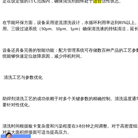
定在设定值的±
℃范围内，确保清洗剂始终处于
适合
活性状态。
1
在节能环保方面，设备采用逆流漂洗设计，水循环利用率达到
以上
85%
用。三级过滤系统（
μ
、
μ
、
μ
）确保清洗液的持续清洁，延
50
m
10
m
1
m
设备还具备完善的智能功能：配方管理系统可存储数百种产品的工艺参
统能够快速定位故障原因，减少停机时间。
清洗工艺与参数优化
助焊剂清洗工艺的成功依赖于对多个关键参数的精确控制。清洗温度通
要针对性优化。
清洗时间根据板卡复杂度和污染程度在
分钟之间调整。对于高密度组
3-8
对于大面积焊接面可适当提高压力。