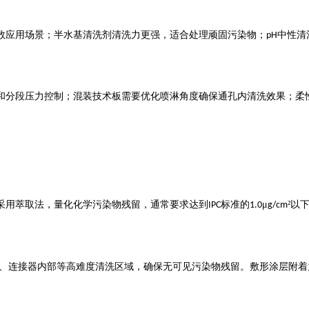
数应用场景；半水基清洗剂清洗力更强，适合处理顽固污染物；
中性清
pH
和分段压力控制；混装技术板需要优化喷淋角度确保通孔内清洗效果；柔
采用萃取法，量化化学污染物残留，通常要求达到
标准的
μ
²以
IPC
1.0
g/cm
、连接器内部等高难度清洗区域，确保无可见污染物残留。敷形涂层附着