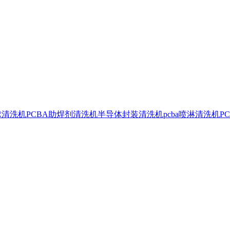
球清洗机
PCBA助焊剂清洗机
半导体封装清洗机
pcba喷淋清洗机
P