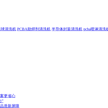
植球清洗机
PCBA助焊剂清洗机
半导体封装清洗机
pcba喷淋清洗
案更省心
”
品质新屏障