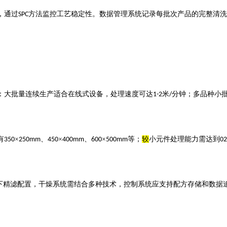
，通过
方法监控工艺稳定性。数据管理系统记录每批次产品的完整清洗
SPC
：大批量连续生产适合在线式设备，处理速度可达
米
分钟；多品种小
1-2
/
有
×
、
×
、
×
等；
较
小元件处理能力需达到
350
250mm
450
400mm
600
500mm
02
下精滤配置，干燥系统需结合多种技术，控制系统应支持配方存储和数据