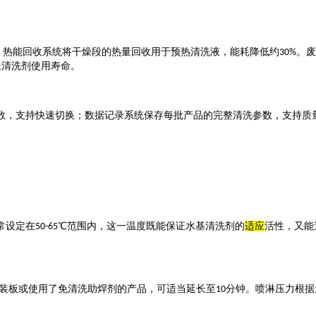
。热能回收系统将干燥段的热量回收用于预热清洗液，能耗降低约
。废
30%
长清洗剂使用寿命。
数，支持快速切换；数据记录系统保存每批产品的完整清洗参数，支持质
常设定在
℃范围内，这一温度既能保证水基清洗剂的
适应
活性，又能
50-65
装板或使用了免清洗助焊剂的产品，可适当延长至
分钟。喷淋压力根据
10