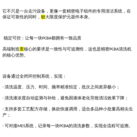
它不只是一台去污设备，更像一套精密电子组件的专用清洁系统，在
保证可靠性的同时，
较
大限度保护元器件本身。
稳定可控：让每一块
都拥有一致品质
PCBA
高端制造
里
核心的要求是一致性与可追溯性，这也是精密
清洗机
PCBA
的核心优势。
设备通过全闭环控制系统，实现：
清洗温度、压力、时间、频率精准恒定，批次之间差异极小；
-
清洗液浓度自动监测与补给，避免因液体老化导致清洁效果下降；
-
支持多套工艺配方存储，换款快速调用，适合多品种小批量高精尖生
-
产；
可对接
系统，记录每一块
的清洗参数，实现全流程可追溯。
-
MES
PCBA