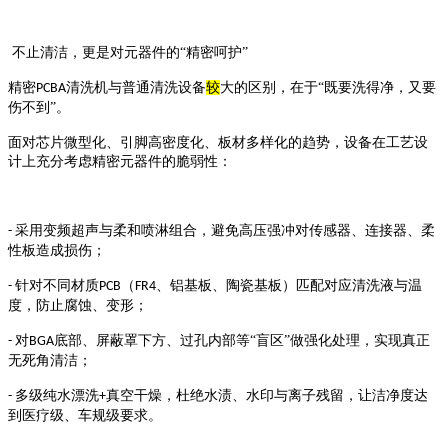
不止清洁，更是对元器件的
“精密呵护”
精密
清洗机与普通清洗设备
较
大的区别，在于“既要洗得净，又要
PCBA
伤不到”。
面对芯片微型化、引脚高密度化、板材多样化的趋势，设备在工艺设
计上充分考虑精密元器件的脆弱性：
采用变频超声与柔和喷淋组合，避免高压强冲对传感器、连接器、柔
-
性板造成损伤；
针对不同材质
（
、铝基板、陶瓷基板）匹配对应清洗液与温
-
PCB
FR4
度，防止腐蚀、变形；
对
底部、屏蔽罩下方、过孔内部等“盲区”做强化处理，实现真正
-
BGA
无死角清洁；
多级纯水漂洗
真空干燥，杜绝水渍、水印与离子残留，让洁净度达
-
+
到医疗级、车规级要求。