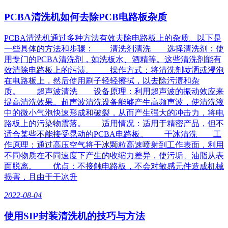
PCBA清洗机如何去除PCB电路板杂质
PCBA清洗机通过多种方法有效去除电路板上的杂质。以下是
一些具体的方法和步骤： 清洗剂清洗 选择清洗剂：使
用专门的PCBA清洗剂，如洗板水、酒精等。这些清洗剂能有
效清除电路板上的污渍。 操作方式：将清洗剂喷洒或浸泡
在电路板上，然后使用刷子轻轻擦拭，以去除污渍和杂
质。 超声波清洗 设备原理：利用超声波的振动效应来
提高清洗效果。超声波清洗设备能够产生高频声波，使清洗液
中的微小气泡快速形成和破裂，从而产生强大的冲击力，将电
路板上的污染物震落。 适用情况：适用于精密产品，但不
适合某些不能接受晃动的PCBA电路板。 干冰清洗 工
作原理：通过高压空气将干冰颗粒高速喷射到工作表面，利用
不同物质在不同速度下产生的收缩力差异，使污垢、油脂从表
面脱离。 优点：不接触电路板，不会对敏感元件造成机械
损害，且由于干冰升
2022-08-04
使用SIP封装清洗机的技巧与方法