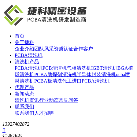
首页
关于捷科
企业介绍
团队风采
资质认证
合作客户
PCBA清洗机
清洗机产品
PCBA清洗机
PCB清洁机
气相清洗机
IGBT清洗机
BGA植
球清洗机
PCBA助焊剂清洗机
半导体封装清洗机
pcba喷
淋清洗机
PCBA板清洗代工
进口PCBA清洗机
代理产品
新闻动态
清洗机资讯
行业动态
常见问答
联系我们
联系我们
人才招聘
13927402872

行业动态