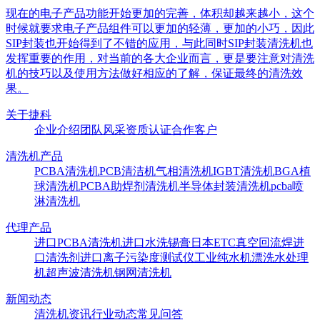
现在的电子产品功能开始更加的完善，体积却越来越小，这个
时候就要求电子产品组件可以更加的轻薄，更加的小巧，因此
SIP封装也开始得到了不错的应用，与此同时SIP封装清洗机也
发挥重要的作用，对当前的各大企业而言，更是要注意对清洗
机的技巧以及使用方法做好相应的了解，保证最终的清洗效
果。
关于捷科
企业介绍
团队风采
资质认证
合作客户
清洗机产品
PCBA清洗机
PCB清洁机
气相清洗机
IGBT清洗机
BGA植
球清洗机
PCBA助焊剂清洗机
半导体封装清洗机
pcba喷
淋清洗机
代理产品
进口PCBA清洗机
进口水洗锡膏
日本ETC真空回流焊
进
口清洗剂
进口离子污染度测试仪
工业纯水机
漂洗水处理
机
超声波清洗机
钢网清洗机
新闻动态
清洗机资讯
行业动态
常见问答