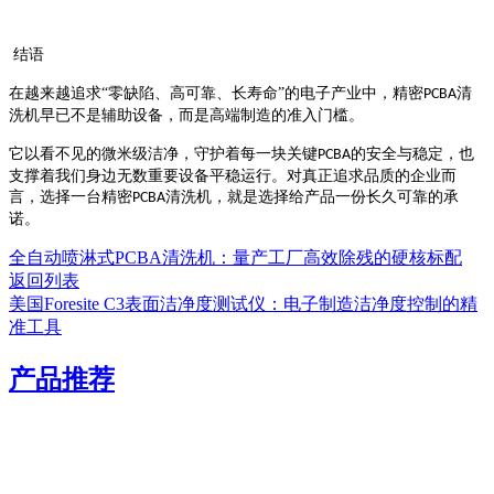
结语
在越来越追求
“零缺陷、高可靠、长寿命”的电子产业中，精密
清
PCBA
洗机早已不是辅助设备，而是高端制造的准入门槛。
它以看不见的微米级洁净，守护着每一块关键
的安全与稳定，也
PCBA
支撑着我们身边无数重要设备平稳运行。对真正追求品质的企业而
言，选择一台精密
清洗机，就是选择给产品一份长久可靠的承
PCBA
诺。
全自动喷淋式PCBA清洗机：量产工厂高效除残的硬核标配
返回列表
美国Foresite C3表面洁净度测试仪：电子制造洁净度控制的精
准工具
产品推荐