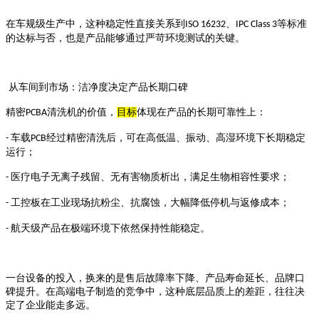
在车规级生产中，这种稳定性直接关系到
、
等标准
ISO 16232
IPC Class 3
的达标与否，也是产品能够通过严苛环境测试的关键。
从车间到市场：洁净度决定产品长期口碑
精密
清洗机的价值，
目标
体现在产品的长期可靠性上：
PCBA
车载
经过精密清洗后，可在高低温、振动、高湿环境下长期稳定
-
PCB
运行；
医疗电子无离子残留、无有害物质析出，满足生物相容性要求；
-
工控板在工业现场抗粉尘、抗腐蚀，大幅降低停机与返修成本；
-
航天级产品在极端环境下依然保持性能稳定。
-
一台设备的投入，换来的是售后故障率下降、产品寿命延长、品牌口
碑提升。在高端电子制造的竞争中，这种底层品质上的差距，往往决
定了企业能走多远。