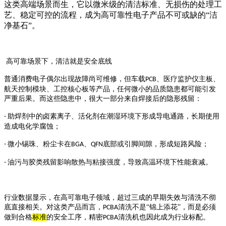
这类高端场景而生，它以微米级的清洁标准、无损伤的处理工
艺、稳定可控的流程，成为高可靠性电子产品不可或缺的“洁
净基石”。
高可靠场景下，清洁就是安全底线
普通消费电子偶尔出现故障尚可维修，但车载
、医疗监护仪主板、
PCB
航天控制模块、工控核心板等产品，任何微小的品质隐患都可能引发
严重后果。而这些隐患中，很大一部分来自焊接后的隐形残留：
助焊剂中的卤素离子、活化剂在潮湿环境下形成导电通路，长期使用
-
造成电化学腐蚀；
微小锡珠、粉尘卡在
、
底部或引脚间隙，形成短路风险；
-
BGA
QFN
油污与胶类残留影响散热与粘接强度，导致高温环境下性能衰减。
-
行业数据显示，在高可靠电子领域，超过三成的早期失效与清洗不彻
底直接相关。对这类产品而言，
清洗不是“锦上添花”，而是必须
PCBA
做到合格
标准
的安全工序，精密
清洗机也因此成为行业标配。
PCBA