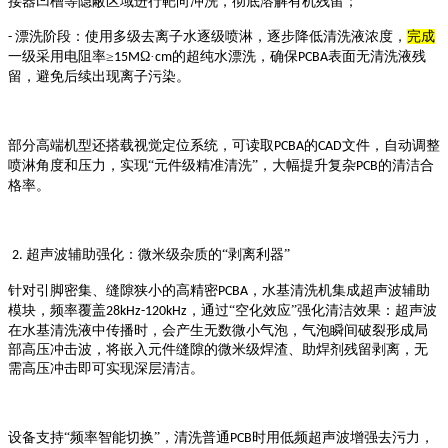
接器凹槽等隐蔽区域进行靶向冲洗，彻底溶解有机残留；
漂洗阶段：使用多级去离子水逐级喷淋，逐步降低清洗液浓度，
完成
-
一级采用电阻率≥
Ω·
的超纯水漂洗，确保
表面无清洗液残
15M
cm
PCBA
留，避免后续出现离子污染。
部分高端机型还搭载视觉定位系统，可读取
的
文件，自动调整
PCBA
CAD
喷淋角度和压力，实现“元件级精准清洗”，大幅提升复杂
的清洁合
PCB
格率。
超声波辅助强化：微米级杂质的“剥离利器”
2.
针对引脚密集、缝隙狭小的高精密
，水基清洗机集成超声波辅助
PCBA
模块，频率覆盖
，通过“空化效应”强化清洁效果：超声波
28kHz-120kHz
在水基清洗液中传播时，会产生无数微小气泡，气泡瞬间破裂形成局
部高压冲击波，将嵌入元件缝隙的微米级焊渣、助焊剂残留剥离，无
需高压冲击即可实现深层清洁。
设备支持
“频率智能切换”，清洗普通
时用低频超声波增强去污力，
PCB