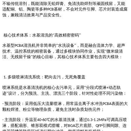
不输传统溶剂，既能清除无铅焊膏、免清洗助焊剂等顽固残留，又能
适配铜、铝、陶瓷等多种
基材，不会对元件引脚、芯片封装造成腐
PCB
蚀，兼顾清洁效果与产品安全性。
核心技术体系：水基清洗的
“高效精密密码”
水基型
清洗机并非简单的“水洗设备”，而是融合流体力学、超声
PCBA
技术、温控系统的精密装备，通过多模块协同作业，实现“微米级清
洁、无残留干燥”的核心目标，其核心技术体系主要包含四大模块：
多级喷淋清洗系统：靶向去污，无死角覆盖
1.
喷淋系统是水基清洗机的核心去污单元，采用
“分段式喷淋
动态轨
+
迹”设计，分为预洗、主洗、漂洗三个阶段，针对性处理不同污染物：
预洗阶段：采用低压大流量喷淋，用常温去离子水冲洗
表面的大
-
PCBA
颗粒焊渣、粉尘等物理杂质，避免主洗时杂质划伤元件；
主洗阶段：升温至
℃的水基清洗液，通过
可调高压喷
-
40-60
0.3-1.2MPa
淋，搭配扇形、锥形双模式喷嘴，对
芯片底部、
引脚间隙、连
BGA
QFP