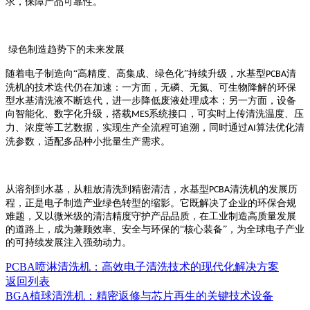
求，保障产品可靠性。
绿色制造趋势下的未来发展
随着电子制造向
“高精度、高集成、绿色化”持续升级，水基型
清
PCBA
洗机的技术迭代仍在加速：一方面，无磷、无氮、可生物降解的环保
型水基清洗液不断迭代，进一步降低废液处理成本；另一方面，设备
向智能化、数字化升级，搭载
系统接口，可实时上传清洗温度、压
MES
力、浓度等工艺数据，实现生产全流程可追溯，同时通过
算法优化清
AI
洗参数，适配多品种小批量生产需求。
从溶剂到水基，从粗放清洗到精密清洁，水基型
清洗机的发展历
PCBA
程，正是电子制造产业绿色转型的缩影。它既解决了企业的环保合规
难题，又以微米级的清洁精度守护产品品质，在工业制造高质量发展
的道路上，成为兼顾效率、安全与环保的“核心装备”，为全球电子产业
的可持续发展注入强劲动力。
PCBA喷淋清洗机：高效电子清洗技术的现代化解决方案
返回列表
BGA植球清洗机：精密返修与芯片再生的关键技术设备