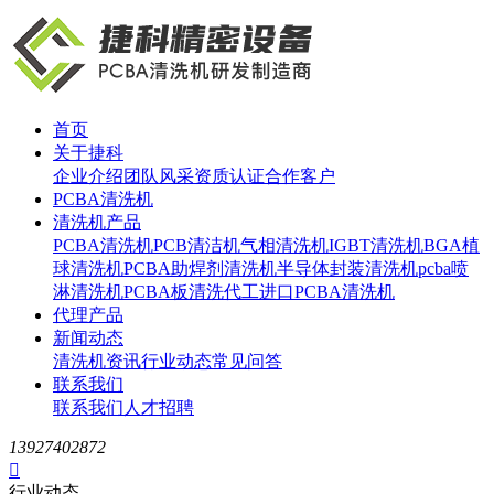
首页
关于捷科
企业介绍
团队风采
资质认证
合作客户
PCBA清洗机
清洗机产品
PCBA清洗机
PCB清洁机
气相清洗机
IGBT清洗机
BGA植
球清洗机
PCBA助焊剂清洗机
半导体封装清洗机
pcba喷
淋清洗机
PCBA板清洗代工
进口PCBA清洗机
代理产品
新闻动态
清洗机资讯
行业动态
常见问答
联系我们
联系我们
人才招聘
13927402872

行业动态