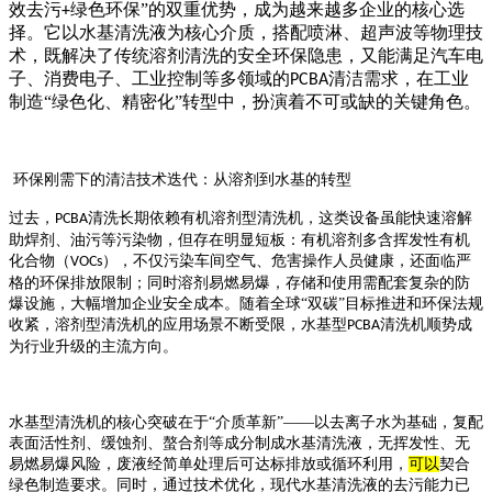
效去污
绿色环保”的双重优势，成为越来越多企业的核心选
+
择。它以水基清洗液为核心介质，搭配喷淋、超声波等物理技
术，既解决了传统溶剂清洗的安全环保隐患，又能满足汽车电
子、消费电子、工业控制等多领域的
清洁需求，在工业
PCBA
制造“绿色化、精密化”转型中，扮演着不可或缺的关键角色。
环保刚需下的清洁技术迭代：从溶剂到水基的转型
过去，
清洗长期依赖有机溶剂型清洗机，这类设备虽能快速溶解
PCBA
助焊剂、油污等污染物，但存在明显短板：有机溶剂多含挥发性有机
化合物（
），不仅污染车间空气、危害操作人员健康，还面临严
VOCs
格的环保排放限制；同时溶剂易燃易爆，存储和使用需配套复杂的防
爆设施，大幅增加企业安全成本。随着全球“双碳”目标推进和环保法规
收紧，溶剂型清洗机的应用场景不断受限，水基型
清洗机顺势成
PCBA
为行业升级的主流方向。
水基型清洗机的核心突破在于
“介质革新”——以去离子水为基础，复配
表面活性剂、缓蚀剂、螯合剂等成分制成水基清洗液，无挥发性、无
易燃易爆风险，废液经简单处理后可达标排放或循环利用，
可以
契合
绿色制造要求。同时，通过技术优化，现代水基清洗液的去污能力已