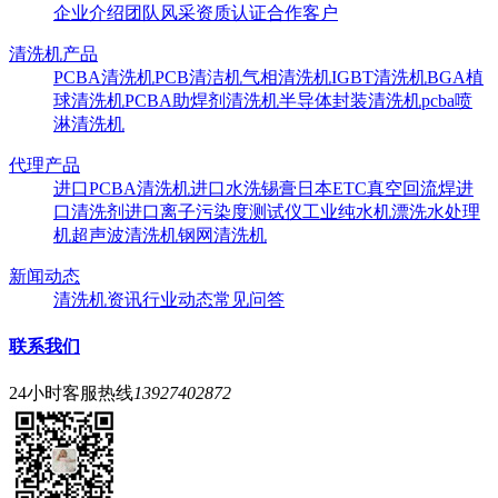
企业介绍
团队风采
资质认证
合作客户
清洗机产品
PCBA清洗机
PCB清洁机
气相清洗机
IGBT清洗机
BGA植
球清洗机
PCBA助焊剂清洗机
半导体封装清洗机
pcba喷
淋清洗机
代理产品
进口PCBA清洗机
进口水洗锡膏
日本ETC真空回流焊
进
口清洗剂
进口离子污染度测试仪
工业纯水机
漂洗水处理
机
超声波清洗机
钢网清洗机
新闻动态
清洗机资讯
行业动态
常见问答
联系我们
24小时客服热线
13927402872