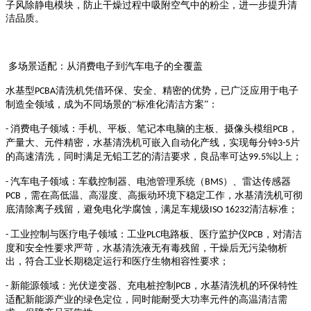
子风除静电模块，防止干燥过程中吸附空气中的粉尘，进一步提升清
洁品质。
多场景适配：从消费电子到汽车电子的全覆盖
水基型
清洗机凭借环保、安全、精密的优势，已广泛应用于电子
PCBA
制造全领域，成为不同场景的“标准化清洁方案”：
消费电子领域：手机、平板、笔记本电脑的主板、摄像头模组
，
-
PCB
产量大、元件精密，水基清洗机可嵌入自动化产线，实现每分钟
片
3-5
的高速清洗，同时满足无铅工艺的清洁要求，良品率可达
以上；
99.5%
汽车电子领域：车载控制器、电池管理系统（
）、雷达传感器
-
BMS
，需在高低温、高湿度、高振动环境下稳定工作，水基清洗机可彻
PCB
底清除离子残留，避免电化学腐蚀，满足车规级
清洁标准；
ISO 16232
工业控制与医疗电子领域：工业
电路板、医疗监护仪
，对清洁
-
PLC
PCB
度和安全性要求严苛，水基清洗液无有毒残留，干燥后无污染物析
出，符合工业长期稳定运行和医疗生物相容性要求；
新能源领域：光伏逆变器、充电桩控制
，水基清洗机的环保特性
-
PCB
适配新能源产业的绿色定位，同时能耐受大功率元件的高温清洁需