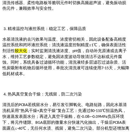
清洗传感器、柔性电路板等脆弱元件时切换高频超声波，避免振动损
伤元件，兼顾效率与安全性。
精准温控与液控系统：稳定工艺，保障品质
3.
水基清洗液的去污效果与温度、浓度密切相关，因此设备配备高精度
温控系统和闭环液控系统：清洗液温度控制精度
±
℃，确保表面活性
1
剂活性
较大
化
；实时监测清洗液浓度、
值，自动补充原液或去离子
pH
水，维持工艺参数稳定，避免因浓度波动导致清洁不达标或元件腐
蚀。同时，系统具备过滤循环功能，清洗液经多层滤芯过滤杂质、活
性炭吸附有机物后循环使用，单批次清洗液可连续使用
天，大幅降
7-15
低耗材成本。
热风真空复合干燥：无残留，防二次污染
4.
清洗后的
若残留水分，易引发引脚氧化、电路短路，因此水基清
PCBA
洗机采用“热风干燥
真空干燥”复合工艺：先通过
℃恒温热风，
+
80-110
快速蒸发表面水分；再进入真空干燥舱，在
负压环境
-0.08~-0.09MPa
下，将元件缝隙、
底部的微量水分快速汽化抽出，干燥后
表
BGA
PCBA
面露点≤
℃，无任何水渍、残留，避免二次污染。部分机型还增加离
-40