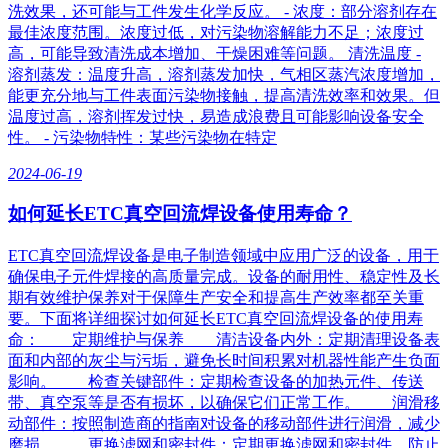
洗效果，还可能与工件发生化学反应。 - 浓度：部分溶剂存在
最佳浓度范围。浓度过低，对污染物溶解能力不足；浓度过
高，可能导致清洗成本增加、干燥困难等问题。 清洗温度 -
溶剂蒸发：温度升高，溶剂蒸发加快，气相区蒸汽浓度增加，
能更充分地与工件表面污染物接触，提高清洗效率和效果。但
温度过高，溶剂挥发过快，易造成浪费且可能影响设备安全
性。 - 污染物特性：某些污染物在特定
2024-06-19
如何延长ETC真空回流焊设备使用寿命？
ETC真空回流焊设备是电子制造领域中应用广泛的设备，用于
确保电子元件焊接的高质量完成。设备的耐用性、稳定性及长
期有效维护保养对于保障生产安全和提高生产效率都至关重
要。下面将详细探讨如何延长ETC真空回流焊设备的使用寿
命： 定期维护与保养 清洁设备内外：定期清理设备表
面和内部的灰尘与污垢，避免长时间积累对机器性能产生负面
影响。 检查关键部件：定期检查设备的加热元件、传送
带、真空泵等是否有损坏，以确保它们正常工作。 润滑移
动部件：按照制造商的指南对设备的移动部件进行润滑，减少
磨损。 更换滤网和密封件：定期更换滤网和密封件，防止