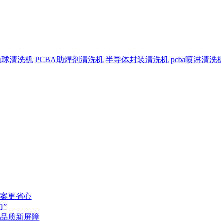
植球清洗机
PCBA助焊剂清洗机
半导体封装清洗机
pcba喷淋清洗
案更省心
”
品质新屏障