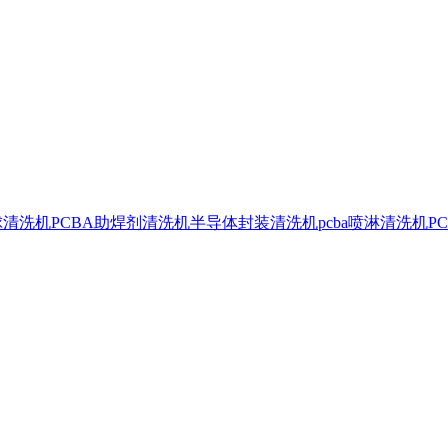
球清洗机
PCBA助焊剂清洗机
半导体封装清洗机
pcba喷淋清洗机
P