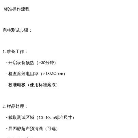
标准操作流程
完整测试步骤：
准备工作：
1.
开启设备预热（≥
分钟）
-
30
检查溶剂电阻率（≥
Ω·
）
-
18M
cm
校准电极（使用标准溶液）
-
样品处理：
2.
裁取测试区域（
×
标准尺寸）
-
10
10cm
异丙醇超声预清洗（可选）
-