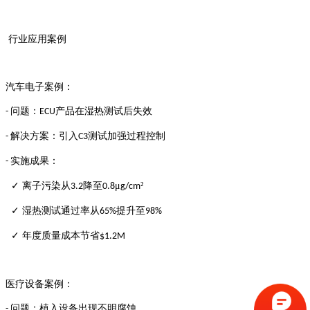
行业应用案例
汽车电子案例：
问题：
产品在湿热测试后失效
-
ECU
解决方案：引入
测试加强过程控制
-
C3
实施成果：
-
✓ 离子污染从
降至
μ
²
3.2
0.8
g/cm
✓ 湿热测试通过率从
提升至
65%
98%
✓ 年度质量成本节省
$1.2M
医疗设备案例：
问题：植入设备出现不明腐蚀
-