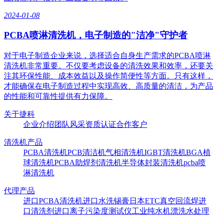
2024-01-08
PCBA喷淋清洗机，电子制造的"洁净"守护者
对于电子制造企业来说，选择适合自身生产需求的PCBA喷淋
清洗机非常重要。不仅要考虑设备的清洗效果和效率，还要关
注其环保性能、成本效益以及操作简便性等方面。只有这样，
才能确保在电子制造过程中实现高效、高质量的清洁，为产品
的性能和可靠性提供有力保障。
关于捷科
企业介绍
团队风采
资质认证
合作客户
清洗机产品
PCBA清洗机
PCB清洁机
气相清洗机
IGBT清洗机
BGA植
球清洗机
PCBA助焊剂清洗机
半导体封装清洗机
pcba喷
淋清洗机
代理产品
进口PCBA清洗机
进口水洗锡膏
日本ETC真空回流焊
进
口清洗剂
进口离子污染度测试仪
工业纯水机
漂洗水处理