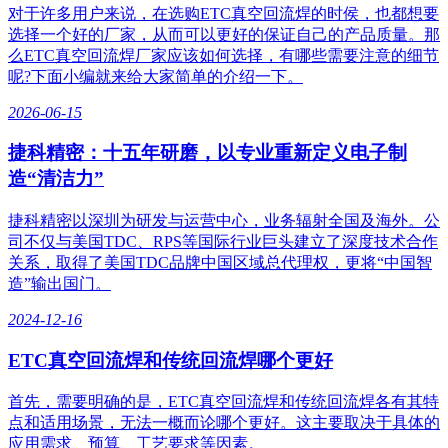
对于许多用户来说，在选购ETC真空回流焊的时侯，也都想要
选择一个好的厂家，从而可以更好的保证自己的产品质量。那
么ETC真空回流焊厂家应该如何选择，有哪些需要注意的细节
呢?下面小编就来给大家简单的介绍一下。
2026-06-15
捷科精密：十五年研磨，以专业重新定义电子制
造“清洁力”
捷科精密以深圳为研发与运营中心，业务辐射全国及海外。公
司不仅与美国TDC、RPS等国际行业巨头建立了深度技术合作
关系，取得了美国TDC品牌中国区域总代理权，更将“中国智
造”输出国门。
2024-12-16
ETC真空回流焊和传统回流焊哪个更好
​首先，需要明确的是，ETC真空回流焊和传统回流焊各有其特
点和适用场景，无法一概而论哪个更好。这主要取决于具体的
应用需求、预算、工艺要求等因素。