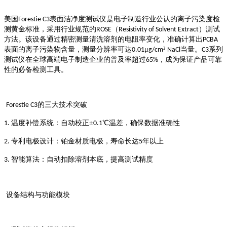
美国
表面洁净度测试仪是电子制造行业公认的离子污染度检
Forestie C3
测黄金标准，采用行业规范的
（
）测试
ROSE
Resistivity of Solvent Extract
方法。该设备通过精密测量清洗溶剂的电阻率变化，准确计算出
PCBA
表面的离子污染物含量，测量分辨率可达
μ
²
当量。
系列
0.01
g/cm
NaCl
C3
测试仪在全球高端电子制造企业的普及率超过
，成为保证产品可靠
65%
性的必备检测工具。
的三大技术突破
Forestie C3
温度补偿系统：自动校正±
℃温差，确保数据准确性
1.
0.1
专利电极设计：铂金材质电极，寿命长达
年以上
2.
5
智能算法：自动扣除溶剂本底，提高测试精度
3.
设备结构与功能模块