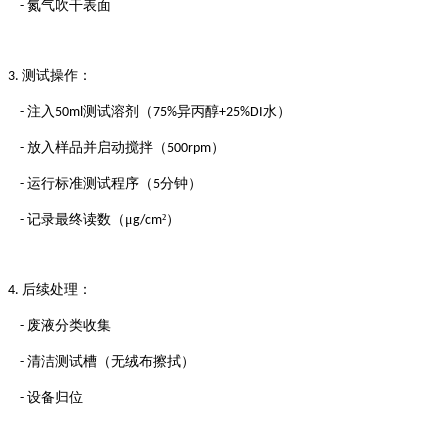
氮气吹干表面
-
测试操作：
3.
注入
测试溶剂（
异丙醇
水）
-
50ml
75%
+25%DI
放入样品并启动搅拌（
）
-
500rpm
运行标准测试程序（
分钟）
-
5
记录最终读数（μ
²）
-
g/cm
后续处理：
4.
废液分类收集
-
清洁测试槽（无绒布擦拭）
-
设备归位
-