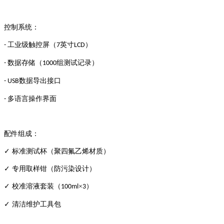
控制系统：
工业级触控屏（
英寸
）
-
7
LCD
数据存储（
组测试记录）
-
1000
数据导出接口
- USB
多语言操作界面
-
配件组成：
✓ 标准测试杯（聚四氟乙烯材质）
✓ 专用取样钳（防污染设计）
✓ 校准溶液套装（
×
）
100ml
3
✓ 清洁维护工具包