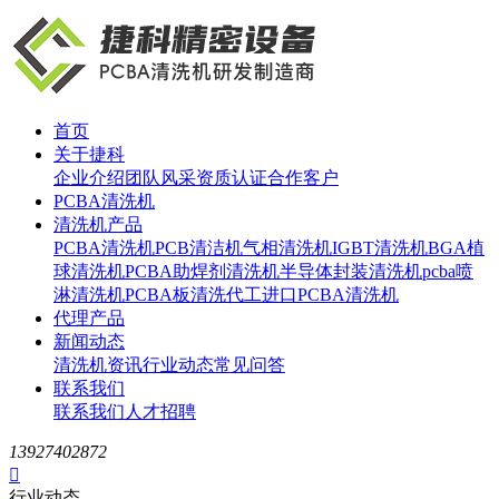
首页
关于捷科
企业介绍
团队风采
资质认证
合作客户
PCBA清洗机
清洗机产品
PCBA清洗机
PCB清洁机
气相清洗机
IGBT清洗机
BGA植
球清洗机
PCBA助焊剂清洗机
半导体封装清洗机
pcba喷
淋清洗机
PCBA板清洗代工
进口PCBA清洗机
代理产品
新闻动态
清洗机资讯
行业动态
常见问答
联系我们
联系我们
人才招聘
13927402872

行业动态