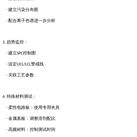
建立污染分布图
-
配合离子色谱进一步分析
-
趋势监控：
3.
建立
控制图
-
SPC
设定
警戒线
-
UCL/LCL
关联工艺参数
-
特殊材料测试：
4.
柔性电路板：使用专用夹具
-
金属基板：调整溶剂配比
-
高频材料：控制测试时间
-