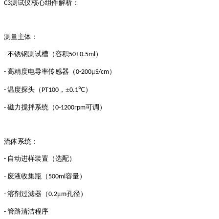
测试仪核心组件解析：
C3
测量主体：
不锈钢测试槽（容积
±
）
-
50
0.5ml
高精度电导率传感器（
μ
）
-
0-200
S/cm
温度探头（
，±
℃）
-
PT100
0.1
磁力搅拌系统（
可调）
-
0-1200rpm
流体系统：
自动进样装置（选配）
-
废液收集瓶（
容量）
-
500ml
溶剂过滤器（
μ
孔径）
-
0.2
m
管路清洁程序
-