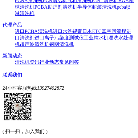
PCBA清洗机
PCB清洁机
气相清洗机
IGBT清洗机
BGA植
球清洗机
PCBA助焊剂清洗机
半导体封装清洗机
pcba喷
淋清洗机
代理产品
进口PCBA清洗机
进口水洗锡膏
日本ETC真空回流焊
进
口清洗剂
进口离子污染度测试仪
工业纯水机
漂洗水处理
机
超声波清洗机
钢网清洗机
新闻动态
清洗机资讯
行业动态
常见问答
联系我们
24小时客服热线
13927402872
( 扫一扫，加入我们 )