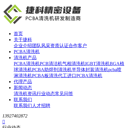
首页
关于捷科
企业介绍
团队风采
资质认证
合作客户
PCBA清洗机
清洗机产品
PCBA清洗机
PCB清洁机
气相清洗机
IGBT清洗机
BGA植
球清洗机
PCBA助焊剂清洗机
半导体封装清洗机
pcba喷
淋清洗机
PCBA板清洗代工
进口PCBA清洗机
代理产品
新闻动态
清洗机资讯
行业动态
常见问答
联系我们
联系我们
人才招聘
13927402872

行业动态