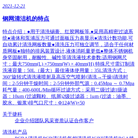
2021-12-21
钢网清洁机的特点
特点介绍：●用于清洗锡膏、红胶网板等.●采用高精密过滤系
统●液体和泵浦压力可通过面板压力表显示●清洗计数功能,可
自动累计清洗网板数量●清洗压力可独立调节，适合于任何材
质网板●独特的排风装置设计,液体消耗量更低●整体不锈钢机
身坚固耐用，耐酸性、碱性等清洗液技术参数:适用钢网尺
寸：最大750mm(L) ×750mm(W) × 40mm(H) 特殊尺寸需订制清
洗液容量：50L（最大）最佳液体使用量：35L清洗方式：
360°旋转式清洗液喷射及高压空气喷射(清洗→干燥)清洗时
间：2-5分钟干燥时间：2-5分钟外部气源：0.45Mpa ～ 0.7Mpa
耗气量：400-600L/Min循环过滤方式：采用二级过滤1级滤
器：10μm (过滤颗粒、纸屑)2级过滤器：1μm (过滤：油墨、
胶水、银浆)排气口尺寸：Φ124(W)×50
关于捷科
企业介绍
团队风采
资质认证
合作客户
清洗机产品