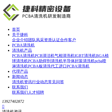
首页
关于捷科
企业介绍
团队风采
资质认证
合作客户
PCBA清洗机
清洗机产品
PCBA清洗机
PCB清洁机
气相清洗机
IGBT清洗机
BGA植
球清洗机
PCBA助焊剂清洗机
半导体封装清洗机
pcba喷
淋清洗机
PCBA板清洗代工
进口PCBA清洗机
代理产品
新闻动态
清洗机资讯
行业动态
常见问答
联系我们
联系我们
人才招聘
13927402872

清洗机资讯