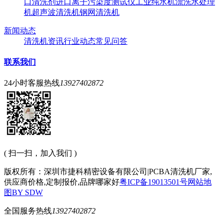
口清洗剂
进口离子污染度测试仪
工业纯水机
漂洗水处理
机
超声波清洗机
钢网清洗机
新闻动态
清洗机资讯
行业动态
常见问答
联系我们
24小时客服热线
13927402872
( 扫一扫，加入我们 )
版权所有：深圳市捷科精密设备有限公司|PCBA清洗机厂家,
供应商价格,定制报价,品牌哪家好
粤ICP备19013501号
网站地
图
BY SDW
全国服务热线
13927402872