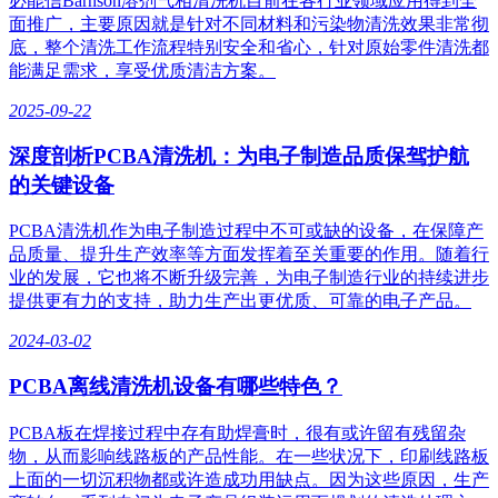
必能信Barnson溶剂气相清洗机目前在各行业领域应用得到全
面推广，主要原因就是针对不同材料和污染物清洗效果非常彻
底，整个清洗工作流程特别安全和省心，针对原始零件清洗都
能满足需求，享受优质清洁方案。
2025-09-22
深度剖析PCBA清洗机：为电子制造品质保驾护航
的关键设备
PCBA清洗机作为电子制造过程中不可或缺的设备，在保障产
品质量、提升生产效率等方面发挥着至关重要的作用。随着行
业的发展，它也将不断升级完善，为电子制造行业的持续进步
提供更有力的支持，助力生产出更优质、可靠的电子产品。
2024-03-02
PCBA离线清洗机设备有哪些特色？
PCBA板在焊接过程中存有助焊膏时，很有或许留有残留杂
物，从而影响线路板的产品性能。在一些状况下，印刷线路板
上面的一切沉积物都或许造成功用缺点。因为这些原因，生产