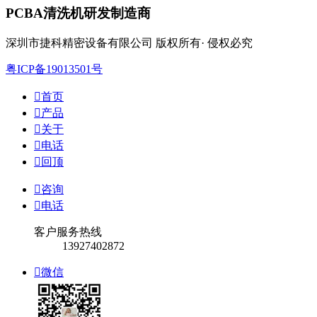
PCBA清洗机研发制造商
深圳市捷科精密设备有限公司 版权所有· 侵权必究
粤ICP备19013501号

首页

产品

关于

电话

回顶

咨询

电话
客户服务热线
13927402872

微信