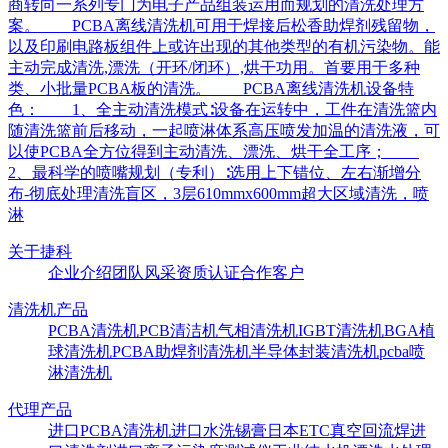
商转向一系列专门为电子产品组装运用而规划的清洗处理方
案。 PCBA离线清洗机可用于焊接后松香助焊剂残留物，
以及印刷电路板组件上或许出现的其他类型的有机污染物。能
主动完成清洗,漂洗（开环/闭环）,烘干功用。首要用于多种
类、小批量PCBA板的清洗。 PCBA离线清洗机设备特
色： 1、全主动清洗模式∶设备在运转中，工件在清洗篮内
随清洗篮前后移动，一起喷淋体系高压喷发加温的清洗液，可
以使PCBA全方位得到主动清洗、漂洗、烘干全工序；
2、最科学的喷嘴规划（专利）∶选用上下错位、左右渐增分
布-彻底处理清洗盲区，3层610mmx600mm超大区域清洗，喷
淋
关于捷科
企业介绍
团队风采
资质认证
合作客户
清洗机产品
PCBA清洗机
PCB清洁机
气相清洗机
IGBT清洗机
BGA植
球清洗机
PCBA助焊剂清洗机
半导体封装清洗机
pcba喷
淋清洗机
代理产品
进口PCBA清洗机
进口水洗锡膏
日本ETC真空回流焊
进