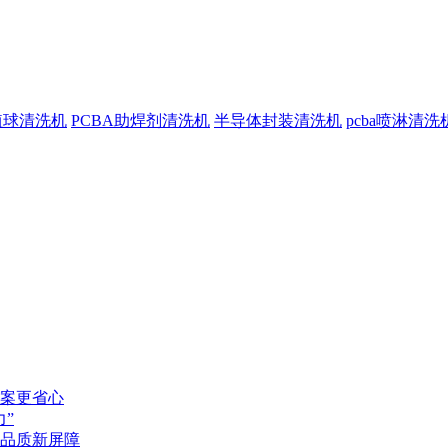
植球清洗机
PCBA助焊剂清洗机
半导体封装清洗机
pcba喷淋清洗
案更省心
”
品质新屏障