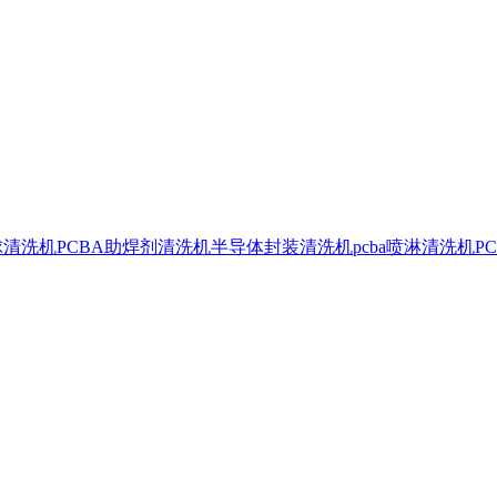
球清洗机
PCBA助焊剂清洗机
半导体封装清洗机
pcba喷淋清洗机
P