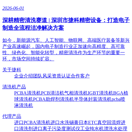
2026-06-01
深耕精密清洗赛道 | 深圳市捷科精密设备：打造电子
制造全流程洁净解决方案
如今，新能源汽车、人工智能、物联网、高端医疗装备等新兴
产业高速崛起，国内电子制造行业正加速向高精度、高可靠
性、绿色化、智能化转型，精密清洗作为生产环节的重要一
环，市场空间持续扩容。
关于捷科
企业介绍
团队风采
资质认证
合作客户
清洗机产品
PCBA清洗机
PCB清洁机
气相清洗机
IGBT清洗机
BGA植
球清洗机
PCBA助焊剂清洗机
半导体封装清洗机
pcba喷
淋清洗机
代理产品
进口PCBA清洗机
进口水洗锡膏
日本ETC真空回流焊
进
口清洗剂
进口离子污染度测试仪
工业纯水机
漂洗水处理