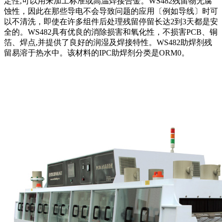
定性,可以用来加工标准或高温焊接合金。WS482残留物无腐
蚀性，因此在那些导电不会导致问题的应用〔例如导线〕时可
以不清洗，即使在许多组件后处理残留停留长达2到3天都是安
全的。WS482具有优良的消除损害和氧化性，不损害PCB、铜
箔、焊点,并提供了良好的润湿及焊接特性。WS482助焊剂残
留易溶于热水中。该材料的IPC助焊剂分类是ORM0。