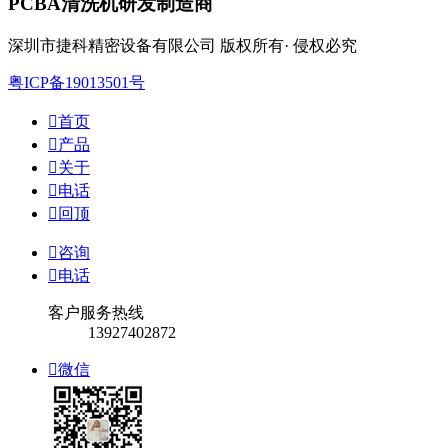
PCBA清洗机研发制造商
深圳市捷科精密设备有限公司 版权所有· 侵权必究
粤ICP备19013501号

首页

产品

关于

电话

回顶

咨询

电话
客户服务热线
13927402872

微信