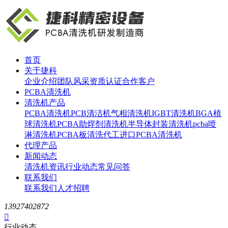
首页
关于捷科
企业介绍
团队风采
资质认证
合作客户
PCBA清洗机
清洗机产品
PCBA清洗机
PCB清洁机
气相清洗机
IGBT清洗机
BGA植
球清洗机
PCBA助焊剂清洗机
半导体封装清洗机
pcba喷
淋清洗机
PCBA板清洗代工
进口PCBA清洗机
代理产品
新闻动态
清洗机资讯
行业动态
常见问答
联系我们
联系我们
人才招聘
13927402872

行业动态