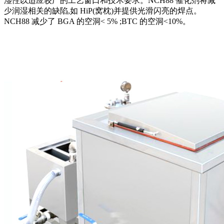
湿性以适应较广的工艺窗口和技术要求。NCH88 催化剂将减
少润湿相关的缺陷,如 HiP(窝枕)并提供光滑闪亮的焊点。
NCH88 减少了 BGA 的空洞< 5% ;BTC 的空洞<10%。