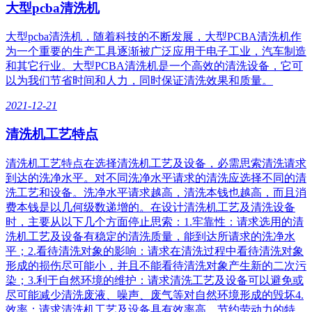
大型pcba清洗机
大型pcba清洗机，随着科技的不断发展，大型PCBA清洗机作
为一个重要的生产工具逐渐被广泛应用于电子工业，汽车制造
和其它行业。大型PCBA清洗机是一个高效的清洗设备，它可
以为我们节省时间和人力，同时保证清洗效果和质量。
2021-12-21
清洗机工艺特点
清洗机工艺特点在选择清洗机工艺及设备，必需思索清洗请求
到达的洗净水平。对不同洗净水平请求的清洗应选择不同的清
洗工艺和设备。洗净水平请求越高，清洗本钱也越高，而且消
费本钱是以几何级数递增的。在设计清洗机工艺及清洗设备
时，主要从以下几个方面停止思索：1.牢靠性：请求选用的清
洗机工艺及设备有稳定的清洗质量，能到达所请求的洗净水
平；2.看待清洗对象的影响：请求在清洗过程中看待清洗对象
形成的损伤尽可能小，并且不能看待清洗对象产生新的二次污
染；3.利于自然环境的维护：请求清洗工艺及设备可以避免或
尽可能减少清洗废液、噪声、废气等对自然环境形成的毁坏4.
效率：请求清洗机工艺及设备具有效率高、节约劳动力的特