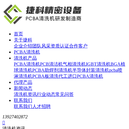
首页
关于捷科
企业介绍
团队风采
资质认证
合作客户
PCBA清洗机
清洗机产品
PCBA清洗机
PCB清洁机
气相清洗机
IGBT清洗机
BGA植
球清洗机
PCBA助焊剂清洗机
半导体封装清洗机
pcba喷
淋清洗机
PCBA板清洗代工
进口PCBA清洗机
代理产品
新闻动态
清洗机资讯
行业动态
常见问答
联系我们
联系我们
人才招聘
13927402872

清洗机资讯