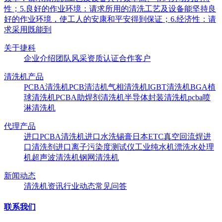
性；5.良好的作业环境：请求所用的清洗工艺及设备能坚持良
好的作业环境，使工人的安康和平安得到保证；6.经济性：请
求采用既能到
关于捷科
企业介绍
团队风采
资质认证
合作客户
清洗机产品
PCBA清洗机
PCB清洁机
气相清洗机
IGBT清洗机
BGA植
球清洗机
PCBA助焊剂清洗机
半导体封装清洗机
pcba喷
淋清洗机
代理产品
进口PCBA清洗机
进口水洗锡膏
日本ETC真空回流焊
进
口清洗剂
进口离子污染度测试仪
工业纯水机
漂洗水处理
机
超声波清洗机
钢网清洗机
新闻动态
清洗机资讯
行业动态
常见问答
联系我们