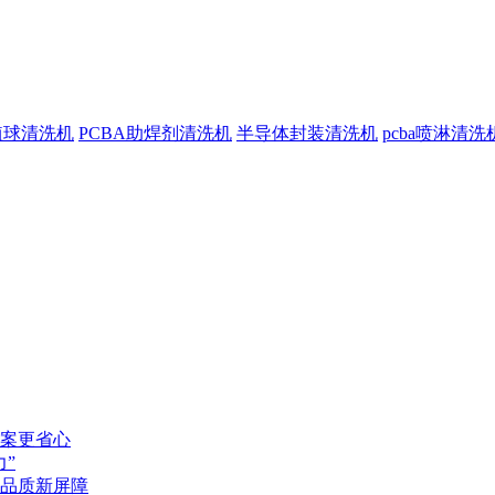
植球清洗机
PCBA助焊剂清洗机
半导体封装清洗机
pcba喷淋清洗
案更省心
”
品质新屏障