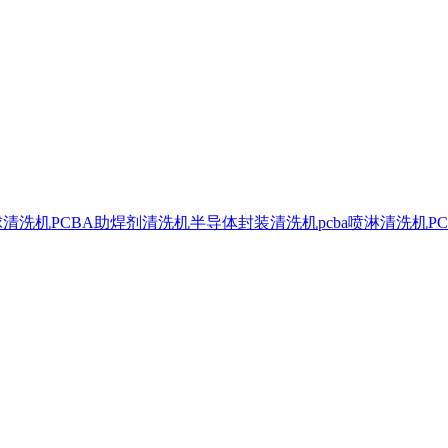
球清洗机
PCBA助焊剂清洗机
半导体封装清洗机
pcba喷淋清洗机
P