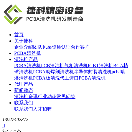
首页
关于捷科
企业介绍
团队风采
资质认证
合作客户
PCBA清洗机
清洗机产品
PCBA清洗机
PCB清洁机
气相清洗机
IGBT清洗机
BGA植
球清洗机
PCBA助焊剂清洗机
半导体封装清洗机
pcba喷
淋清洗机
PCBA板清洗代工
进口PCBA清洗机
代理产品
新闻动态
清洗机资讯
行业动态
常见问答
联系我们
联系我们
人才招聘
13927402872

行业动态