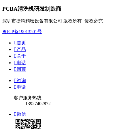
PCBA清洗机研发制造商
深圳市捷科精密设备有限公司 版权所有· 侵权必究
粤ICP备19013501号

首页

产品

关于

电话

回顶

咨询

电话
客户服务热线
13927402872

微信