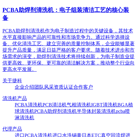
PCBA助焊剂清洗机：电子组装清洁工艺的核心装
备
PCBA助焊剂清洗机作为电子制造过程中的关键设备，其技术
水平直接影响产品的可靠性和市场竞争力。通过科学选择设
备、优化清洗工艺、建立完善的质量控制体系，企业能够显著
提升产品质量，满足日益严格的客户要求。随着技术进步和市
场需求的演变，助焊剂清洗技术将持续创新，为电子制造业提
供更高效、更环保、更可靠的清洁解决方案，推动整个行业向
更高水平发展。
关于捷科
企业介绍
团队风采
资质认证
合作客户
清洗机产品
PCBA清洗机
PCB清洁机
气相清洗机
IGBT清洗机
BGA植
球清洗机
PCBA助焊剂清洗机
半导体封装清洗机
pcba喷
淋清洗机
代理产品
进口PCBA清洗机
进口水洗锡膏
日本ETC真空回流焊
进