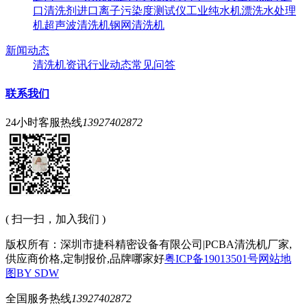
口清洗剂
进口离子污染度测试仪
工业纯水机
漂洗水处理
机
超声波清洗机
钢网清洗机
新闻动态
清洗机资讯
行业动态
常见问答
联系我们
24小时客服热线
13927402872
( 扫一扫，加入我们 )
版权所有：深圳市捷科精密设备有限公司|PCBA清洗机厂家,
供应商价格,定制报价,品牌哪家好
粤ICP备19013501号
网站地
图
BY SDW
全国服务热线
13927402872