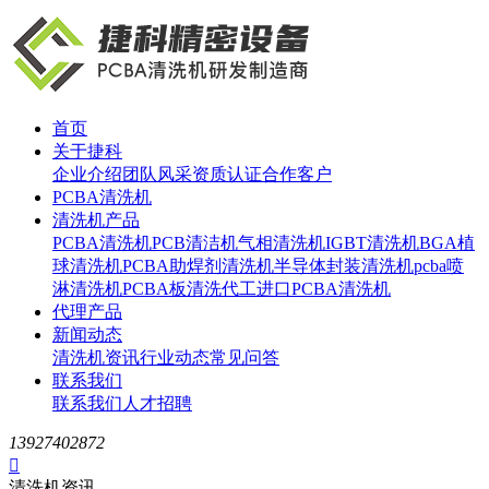
首页
关于捷科
企业介绍
团队风采
资质认证
合作客户
PCBA清洗机
清洗机产品
PCBA清洗机
PCB清洁机
气相清洗机
IGBT清洗机
BGA植
球清洗机
PCBA助焊剂清洗机
半导体封装清洗机
pcba喷
淋清洗机
PCBA板清洗代工
进口PCBA清洗机
代理产品
新闻动态
清洗机资讯
行业动态
常见问答
联系我们
联系我们
人才招聘
13927402872

清洗机资讯