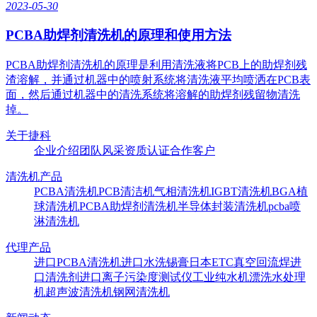
2023-05-30
PCBA助焊剂清洗机的原理和使用方法
​PCBA助焊剂清洗机的原理是利用清洗液将PCB上的助焊剂残
渣溶解，并通过机器中的喷射系统将清洗液平均喷洒在PCB表
面，然后通过机器中的清洗系统将溶解的助焊剂残留物清洗
掉。
关于捷科
企业介绍
团队风采
资质认证
合作客户
清洗机产品
PCBA清洗机
PCB清洁机
气相清洗机
IGBT清洗机
BGA植
球清洗机
PCBA助焊剂清洗机
半导体封装清洗机
pcba喷
淋清洗机
代理产品
进口PCBA清洗机
进口水洗锡膏
日本ETC真空回流焊
进
口清洗剂
进口离子污染度测试仪
工业纯水机
漂洗水处理
机
超声波清洗机
钢网清洗机