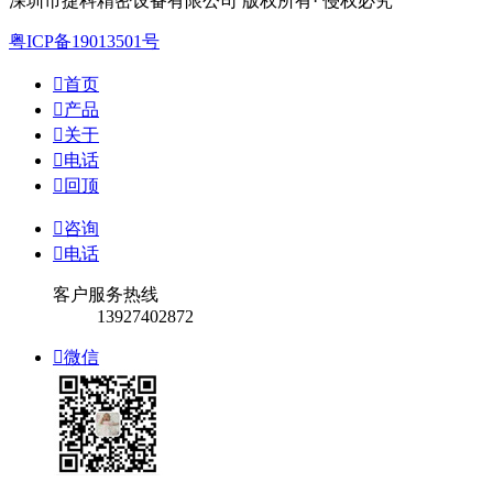
深圳市捷科精密设备有限公司 版权所有· 侵权必究
粤ICP备19013501号

首页

产品

关于

电话

回顶

咨询

电话
客户服务热线
13927402872

微信