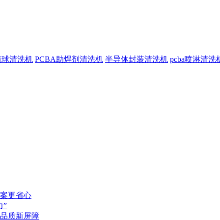
植球清洗机
PCBA助焊剂清洗机
半导体封装清洗机
pcba喷淋清洗
案更省心
”
品质新屏障