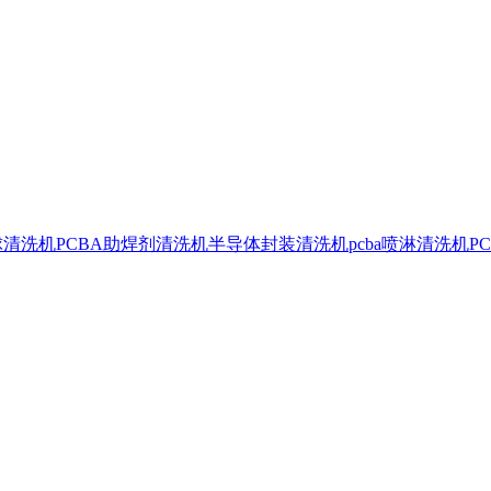
球清洗机
PCBA助焊剂清洗机
半导体封装清洗机
pcba喷淋清洗机
P