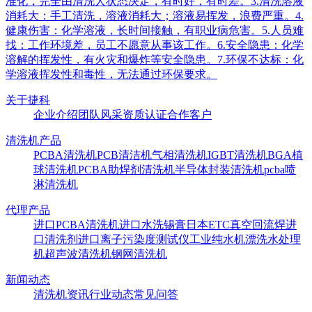
准化，完全由清洗人状态决定，有时好，有时差。3.清洗溶液
消耗大：手工清洗，溶液消耗大；溶液易挥发，浪费严重。4.
健康伤害：化学溶液，长时间接触，有职业病危害。5.人员难
找：工作环境差，员工不愿意从事该工作。6.安全隐患：化学
溶解的挥发性，有火灾和爆炸等安全隐患。7.环保不达标：化
学溶液挥发性和毒性，无法通过环保要求。
关于捷科
企业介绍
团队风采
资质认证
合作客户
清洗机产品
PCBA清洗机
PCB清洁机
气相清洗机
IGBT清洗机
BGA植
球清洗机
PCBA助焊剂清洗机
半导体封装清洗机
pcba喷
淋清洗机
代理产品
进口PCBA清洗机
进口水洗锡膏
日本ETC真空回流焊
进
口清洗剂
进口离子污染度测试仪
工业纯水机
漂洗水处理
机
超声波清洗机
钢网清洗机
新闻动态
清洗机资讯
行业动态
常见问答