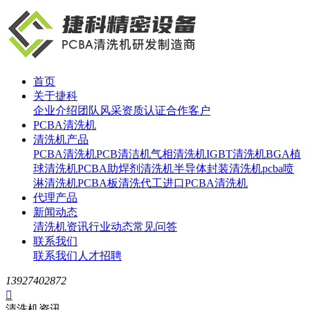
首页
关于捷科
企业介绍
团队风采
资质认证
合作客户
PCBA清洗机
清洗机产品
PCBA清洗机
PCB清洁机
气相清洗机
IGBT清洗机
BGA植
球清洗机
PCBA助焊剂清洗机
半导体封装清洗机
pcba喷
淋清洗机
PCBA板清洗代工
进口PCBA清洗机
代理产品
新闻动态
清洗机资讯
行业动态
常见问答
联系我们
联系我们
人才招聘
13927402872

清洗机资讯